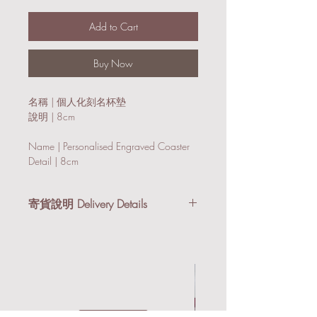
Add to Cart
Buy Now
名稱 | 個人化刻名杯墊
說明 | 8cm
Name | Personalised Engraved Coaster
Detail | 8cm
寄貨說明 Delivery Details
我們提供順豐到付及本地送貨服務。購
物滿港幣$3,000享有免運費優惠。
順豐到付 (適合小件禮品/非易碎物)：
所有禮品會以氣泡紙及紙箱寄出。