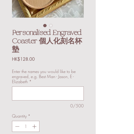
Personalised Engraved
Coaster 個人化刻名杯
墊
Price
HK$128.00
Enter the names you would like to be
engraved, e.g. Best Man - Jason, E -
Elizabeth
*
0/500
Quantity
*